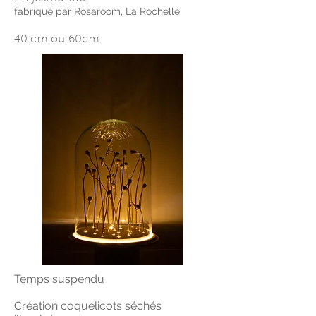
fabriqué par Rosaroom, La Rochelle
40 cm ou
60cm
Temps suspendu
Création coquelicots séchés