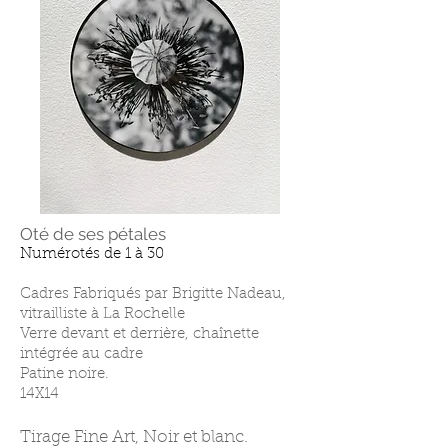
Oté de ses pétales
Numérotés de 1 à 30
Cadres Fabriqués par Brigitte Nadeau,
vitrailliste à La Rochelle
Verre devant et derrière,
chaînette
intégrée au cadre
Patine noire.
14X14
Tirage Fine Art, Noir et blanc.