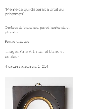
​"Même ce qui disparaît a droit au
printemps"
Ombres de branches, pavot, hortensia et
physalis
Pièces uniques
Tirages Fine Art, noir et blanc et
couleur.
4 cadres anciens, 14X14