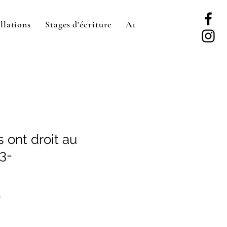
llations
Stages d'écriture
Ateliers d'écriture
Se 
 ont droit au
3-
n