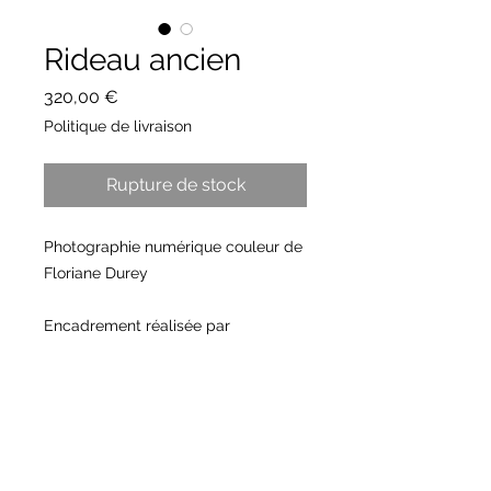
Rideau ancien
Prix
320,00 €
Politique de livraison
Rupture de stock
Photographie numérique couleur de
Floriane Durey
Encadrement réalisée par
B.Nadeau, vitrailliste
Verre devant et derrrière
patine noire
chaînette intégrée au cadre
diamètre 14X14