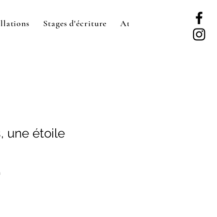
llations
Stages d'écriture
Ateliers d'écriture
Se 
 une étoile
n