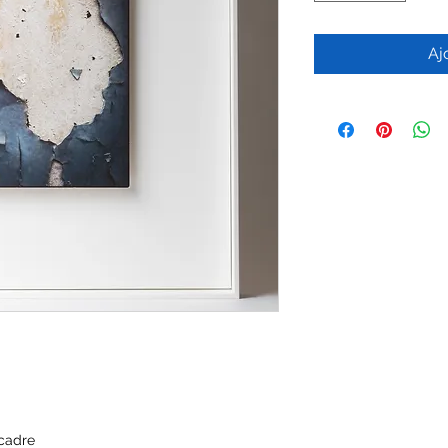
Aj
 cadre